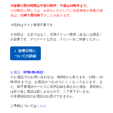
※診察の受付時間は午前12時半、午後は18時半まで。
※日曜日に関しては、お待ちいただいている患者様が多数の場
合は、
11時で受付終了
のことがあります。
※院内はマスク着用不要です。
※当院は、土足ではなく、共用スリッパ着用（あるいは裸足）
が必要です。デリケートな方は、スリッパをご持参ください。
診察日時に
ついての詳細
お電話
0798-98-2612
※お電話でのお問い合わせは、朝8時から承ります。13時～14
時45分までは、お電話がつながりにくくなっております。ま
た、留守番電話サービスに音声記録を残された場合、原則的に
は折り返し電話は致しませんので、ご了承下さいませ。
※非通知設定のお電話はお受けできません。
ご予約
については
こちら