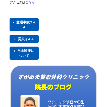
アクセス
は
こちら
交通事故Q &
A
労災Q & A
自由診療に
ついて