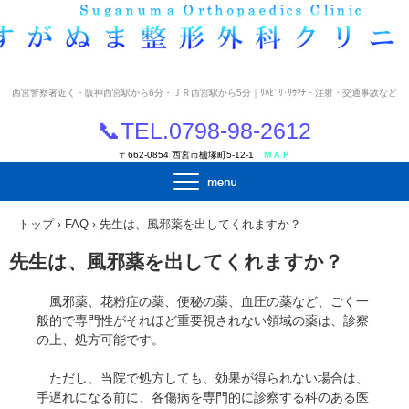
西宮警察署近く・阪神西宮駅から6分・ＪＲ西宮駅から5分｜ﾘﾊﾋﾞﾘ･ﾘｳﾏﾁ・注射・交通事故など
📞TEL.
0798-98-2612
〒662-0854 西宮市櫨塚町5-12-1
ＭＡＰ
トップ
›
FAQ
›
先生は、風邪薬を出してくれますか？
先生は、風邪薬を出してくれますか？
風邪薬、花粉症の薬、便秘の薬、血圧の薬など、ごく一
般的で専門性がそれほど重要視されない領域の薬は、診察
の上、処方可能です。
ただし、当院で処方しても、効果が得られない場合は、
手遅れになる前に、各傷病を専門的に診察する科のある医